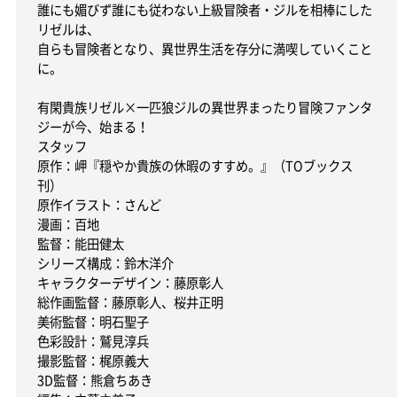
誰にも媚びず誰にも従わない上級冒険者・ジルを相棒にした
リゼルは、
自らも冒険者となり、異世界生活を存分に満喫していくこと
に。
有閑貴族リゼル×一匹狼ジルの異世界まったり冒険ファンタ
ジーが今、始まる！
スタッフ
原作：岬『穏やか貴族の休暇のすすめ。』（TOブックス
刊）
原作イラスト：さんど
漫画：百地
監督：能田健太
シリーズ構成：鈴木洋介
キャラクターデザイン：藤原彰人
総作画監督：藤原彰人、桜井正明
美術監督：明石聖子
色彩設計：鷲見淳兵
撮影監督：梶原義大
3D監督：熊倉ちあき