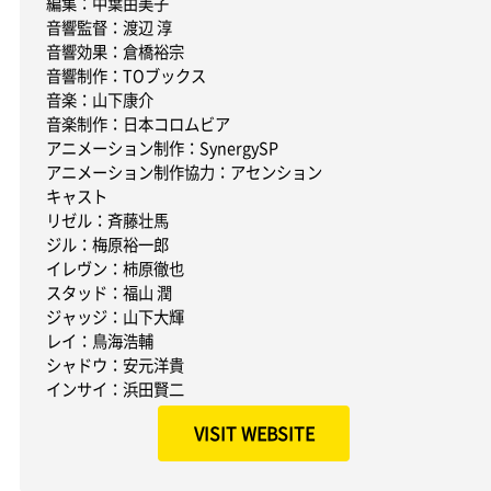
編集：中葉由美子
音響監督：渡辺 淳
音響効果：倉橋裕宗
音響制作：TOブックス
音楽：山下康介
音楽制作：日本コロムビア
アニメーション制作：SynergySP
アニメーション制作協力：アセンション
キャスト
リゼル：斉藤壮馬
ジル：梅原裕一郎
イレヴン：柿原徹也
スタッド：福山 潤
ジャッジ：山下大輝
レイ：鳥海浩輔
シャドウ：安元洋貴
インサイ：浜田賢二
VISIT WEBSITE