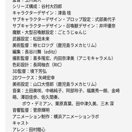
シリーズ構成：谷村大四郎
キャラクターデザイン：津島 桂
サブキャラクターデザイン・プロップ設定：式部美代子
サブキャラクターデザイン・召喚獣デザイン：井坪優奈
魔獣・大型召喚獣設定：ごとうじゅんじ
武器設定：松田未来
美術監督：栫ヒロツグ（鹿児島ラメカヒリム）
編集：長谷川舞（editz）
撮影監督：喜多隆宏、内田奈津美（アニモキャラメル）
色彩設計：長岡柚衣（RIC）
3D監督：墳下芳弘
2Dワークス：矢崎宏幸
美術設定：山口大悟郎（鹿児島ラメカヒリム）
音楽：土田美咲、中嶋純子、阿部玲子、福廣秀一朗、金崎
萌、澤田佳歩、佐久間奏、
ボウ・デミアン、栗原真葉、田中津久美、三木 深
音響監督：菅原輝明
アニメーション制作：横浜アニメーションラボ
キャスト
アレン：田村睦心