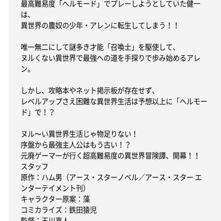
最高難易度「ヘルモード」でプレーしようとしていた健一
は、
異世界の農奴の少年・アレンに転生してしまう！！
唯一無二にして謎多き才能「召喚士」を駆使して、
ヌルくない異世界で最強への道を手探りで歩み始めるアレ
ン。
しかし、攻略本やネット掲示板が存在せず、
レベルアップさえ困難な異世界生活は予想以上に「ヘルモー
ド」で！？
ヌル〜い異世界生活じゃ物足りない！
序盤から最強主人公はもう古い！？
元廃ゲーマーが行く超高難易度の異世界冒険譚、開幕！！
スタッフ
原作：ハム男（アース・スターノベル／アース・スター エ
ンターテイメント刊）
キャラクター原案：藻
コミカライズ：鉄田猿児
監督：玉川真人