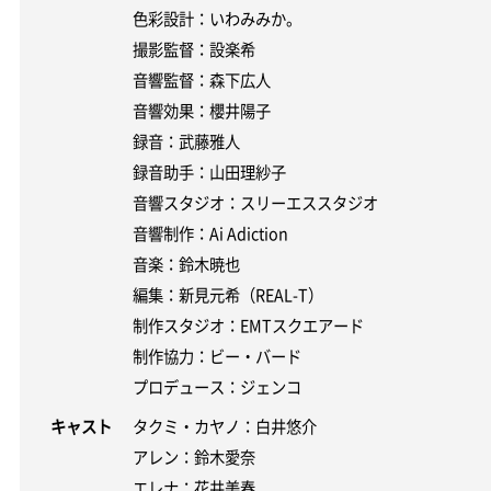
色彩設計：いわみみか。
撮影監督：設楽希
音響監督：森下広人
音響効果：櫻井陽子
録音：武藤雅人
録音助手：山田理紗子
音響スタジオ：スリーエススタジオ
音響制作：Ai Adiction
音楽：鈴木暁也
編集：新見元希（REAL-T）
制作スタジオ：EMTスクエアード
制作協力：ビー・バード
プロデュース：ジェンコ
キャスト
タクミ・カヤノ：白井悠介
アレン：鈴木愛奈
エレナ：花井美春