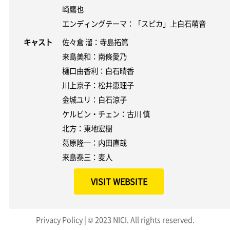
崎鷹也
エンディングテーマ：「スピカ」上白石萌音
キャスト
佐々倉 溜：寺島拓篤
来島美和：南條愛乃
樋口由香利：白石晴香
川上京子：松井恵理子
金城ユリ：白石涼子
ケルビン・チェン：古川 慎
北方：東地宏樹
葛原隆一：内田直哉
来島泰三：麦人
VISIT WEBSITE
Privacy Policy
| © 2023 NICI. All rights reserved.