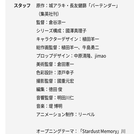
スタッフ
原作：城アラキ・長友健篩「バーテンダー」
（集英社刊）
監督：倉谷涼一
シリーズ構成：國澤真理子
キャラクターデザイン：植田羊一
総作画監督：植田羊一、牛島勇二
プロップデザイン：中原清隆、jimao
美術監督：倉田憲一
色彩設計：漆戸幸子
撮影監督：國重元宏
編集：徳田 俊
音響監督：明田川仁
音楽：堤 博明
アニメーション制作：リーベル
オープニングテーマ：「Stardust Memory」川