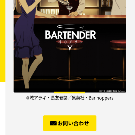
©城アラキ・長友健篩／集英社・Bar hoppers