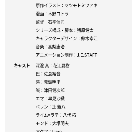
原作イラスト：マツモトミツアキ
漫画：木野コトラ
監督：石平信司
シリーズ構成・脚本：猪原健太
キャラクターデザイン：鈴木幸江
音楽：高梨康治
アニメーション制作：J.C.STAFF
キャスト
深澄 真：花江夏樹
巴：佐倉綾音
澪：鬼頭明里
識：津田健次郎
エマ：早見沙織
ベレン：辻 親八
ライム=ラテ：八代 拓
モンド：大塚明夫
アクア：Lynn