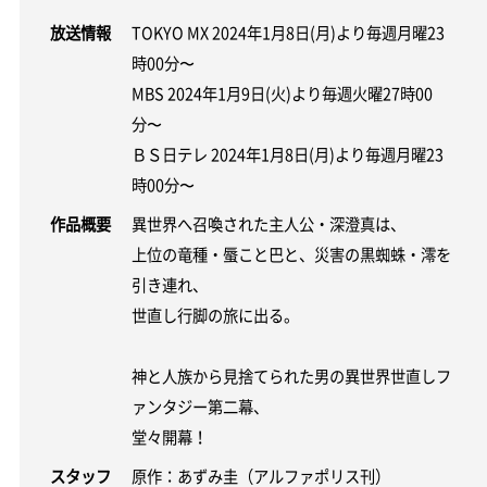
放送情報
TOKYO MX 2024年1月8日(月)より毎週月曜23
時00分〜
MBS 2024年1月9日(火)より毎週火曜27時00
分〜
ＢＳ日テレ 2024年1月8日(月)より毎週月曜23
時00分〜
作品概要
異世界へ召喚された主人公・深澄真は、
上位の竜種・蜃こと巴と、災害の黒蜘蛛・澪を
引き連れ、
世直し行脚の旅に出る。
神と人族から見捨てられた男の異世界世直しフ
ァンタジー第二幕、
堂々開幕！
スタッフ
原作：あずみ圭（アルファポリス刊）